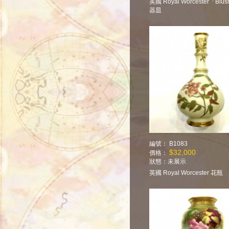
英國 Royal Worcester「Blush
器皿
編號： B1083
$32,000
價格：
狀態：
未展示
英國 Royal Worcester 花瓶