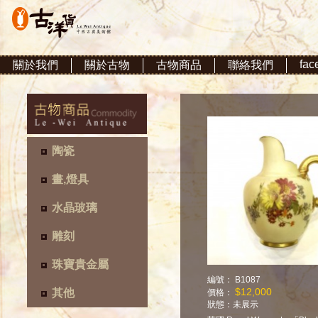
fac
關於我們
關於古物
古物商品
聯絡我們
陶瓷
畫,燈具
水晶玻璃
雕刻
珠寶貴金屬
編號： B1087
$12,000
其他
價格：
狀態：
未展示