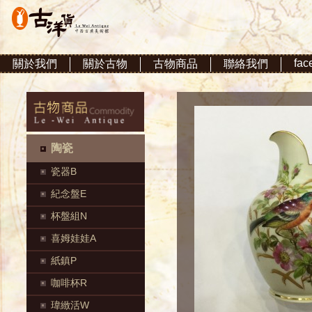
fac
關於我們
關於古物
古物商品
聯絡我們
陶瓷
瓷器B
紀念盤E
杯盤組N
喜姆娃娃A
紙鎮P
咖啡杯R
瑋緻活W