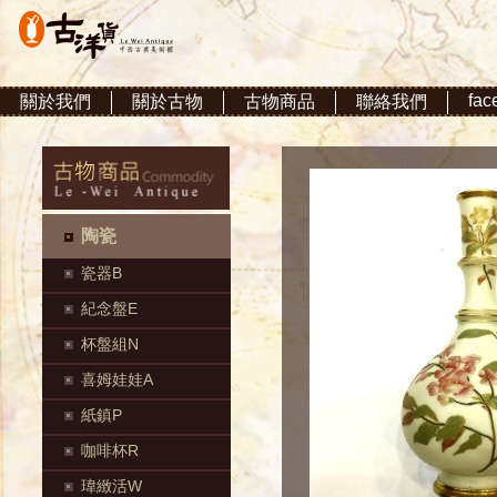
fac
關於我們
關於古物
古物商品
聯絡我們
陶瓷
瓷器B
紀念盤E
杯盤組N
喜姆娃娃A
紙鎮P
咖啡杯R
瑋緻活W