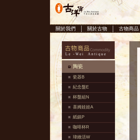
關於我們
關於古物
古物商品
陶瓷
瓷器B
紀念盤E
杯盤組N
喜姆娃娃A
紙鎮P
咖啡杯R
瑋緻活W