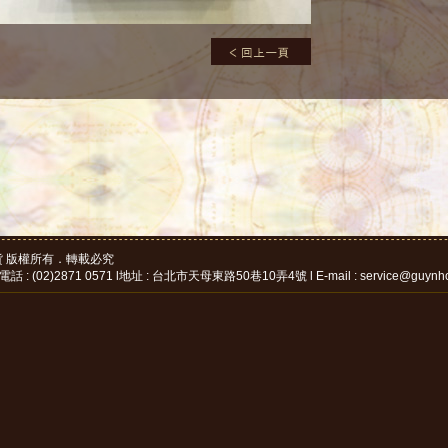
d. 古洋貨 版權所有．轉載必究
: (02)2871 0571 l地址 : 台北市天母東路50巷10弄4號 l E-mail : service@guynh