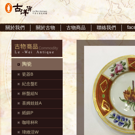
fac
關於我們
關於古物
古物商品
聯絡我們
陶瓷
瓷器B
紀念盤E
杯盤組N
喜姆娃娃A
紙鎮P
咖啡杯R
瑋緻活W