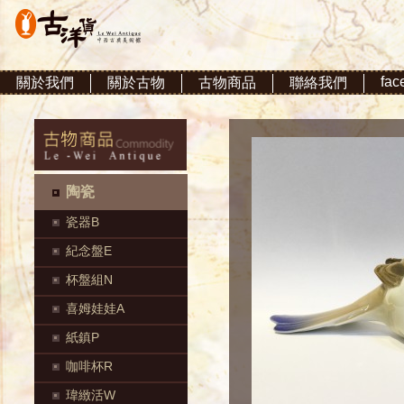
fac
關於我們
關於古物
古物商品
聯絡我們
陶瓷
瓷器B
紀念盤E
杯盤組N
喜姆娃娃A
紙鎮P
咖啡杯R
瑋緻活W