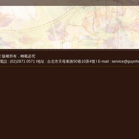
d. 古洋貨 版權所有．轉載必究
: (02)2871 0571 l地址 : 台北市天母東路50巷10弄4號 l E-mail : service@guynh