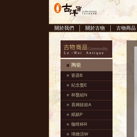
關於我們
關於古物
古物商品
陶瓷
瓷器B
紀念盤E
杯盤組N
喜姆娃娃A
紙鎮P
咖啡杯R
瑋緻活W