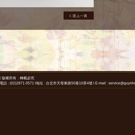
d. 古洋貨 版權所有．轉載必究
: (02)2871 0571 l地址 : 台北市天母東路50巷10弄4號 l E-mail : service@guynh